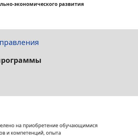
ально-экономического развития
управления
 программы
целено на приобретение обучающимися
в и компетенций, опыта