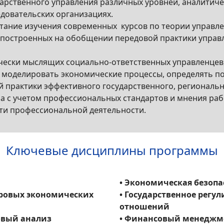
дарственного управления различных уровней, аналитич
довательских организациях.
тание изучения современных курсов по теории управл
 построенных на обобщении передовой практики управл
рчески мыслящих социально-ответственных управленце
 моделировать экономические процессы, определять п
практики эффективного государственного, региональн
 с учетом профессиональных стандартов и мнения раб
сти профессиональной деятельности.
Ключевые дисциплины программы
• Экономическая безопа
фровых экономических
• Государственное рег
отношений
овый анализ
• Финансовый менеджм